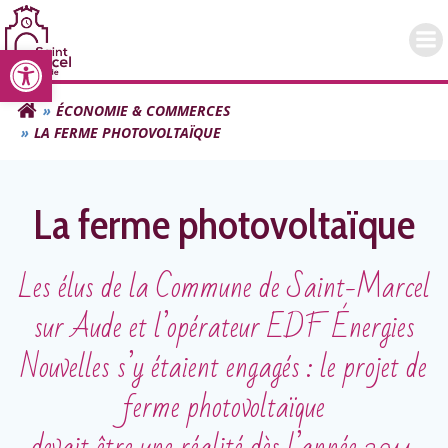
Aller
au
Ouvrir la barre d’outils
contenu
ÉCONOMIE & COMMERCES
LA FERME PHOTOVOLTAÏQUE
La ferme photovoltaïque
Les élus de la Commune de Saint-Marcel
sur Aude et l’opérateur EDF Énergies
Nouvelles s’y étaient engagés : le projet de
ferme photovoltaïque
devait être une réalité dès l’année 2011.