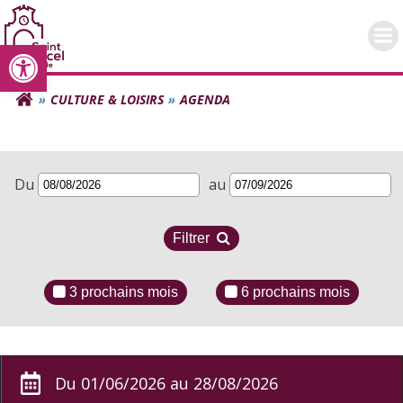
Aller
au
Ouvrir la barre d’outils
contenu
CULTURE & LOISIRS
AGENDA
Du
au
Filtrer
3 prochains mois
6 prochains mois
Du 01/06/2026 au 28/08/2026