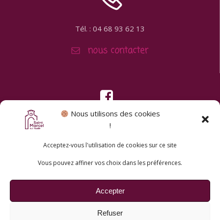
Tél. : 04 68 93 62 13
nous contacter
Nous utilisons des cookies
!
Acceptez-vous l'utilisation de cookies sur ce site
Vous pouvez affiner vos choix dans les préférences.
© 2026 Saint-Marcel sur Aude. Un service proposé par
Accepter
Comm'un Site
Refuser
Mentions légales