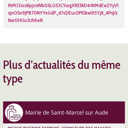
RtM33scs8pjznWbQSLGS3CYurgXREfAD4rWMdEwZYyV1
sjnOSn9JPB70NYYeGdP_d7vDEuc0PlSkwIX5Yj8_APsJQ
Nar0HOu3UhheR
Plus d’actualités du même
type
Mairie de Saint-Marcel sur Aude