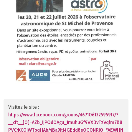
Visitez le site :
https://www.facebook.com/groups/467106132595917/?
__cft__[0]=AZb_IJPQd0Agu_1muhuGf9VXBvTzVqfm7B8
PVCrKC0JWTpqHAbMBa9ItJ4GEdd8e0G0NRI0_FAEWHN